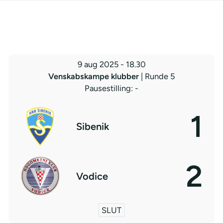
9 aug 2025
-
18.30
Venskabskampe klubber
| Runde 5
Pausestilling: -
1
Sibenik
2
Vodice
SLUT