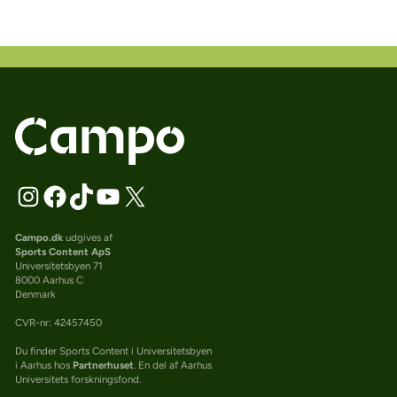
Campo.dk
udgives af
Sports Content ApS
Universitetsbyen 71
8000 Aarhus C
Denmark
CVR-nr: 42457450
Du finder Sports Content i Universitetsbyen
i Aarhus hos
Partnerhuset
. En del af Aarhus
Universitets forskningsfond.