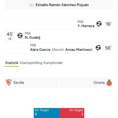
Estadio Ramón Sánchez Pizjuán
Mål
16'
Y. Herrera
Mål
45'
N. Gudelj
+2
Mål
56'
Aleix García
(
Assist:
Arnau Martínez
)
Statistik
Startopstilling
Kampforløb
Sevilla
Girona
Off Target
Off Target
17
5
On Target
On Target
4
3