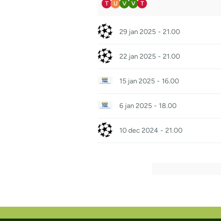
T
U
V
V
T
29 jan 2025
-
21.00
22 jan 2025
-
21.00
15 jan 2025
-
16.00
6 jan 2025
-
18.00
10 dec 2024
-
21.00