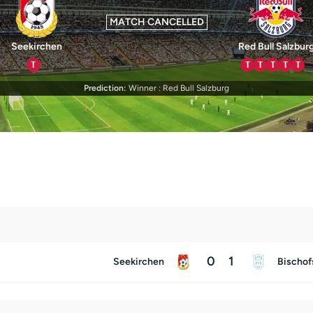
MATCH CANCELLED
Seekirchen
Red Bull Salzbur
T
T
T
T
T
T
Prediction:
Winner : Red Bull Salzburg
0
1
Seekirchen
Bischof