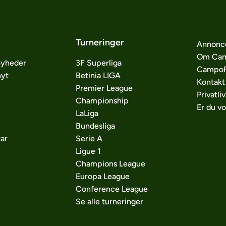
Turneringer
Annonc
Om Cam
nyheder
3F Superliga
CampoP
nyt
Betinia LIGA
Kontakt
Premier League
Privatliv
Championship
Er du v
LaLiga
Bundesliga
ar
Serie A
Ligue 1
Champions League
Europa League
Conference League
Se alle turneringer