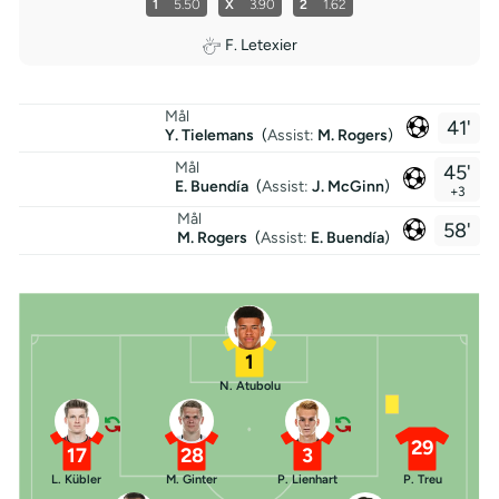
1
5.50
X
3.90
2
1.62
F. Letexier
Mål
41'
Y. Tielemans
(
Assist:
M. Rogers
)
Mål
45'
E. Buendía
(
Assist:
J. McGinn
)
+3
Mål
58'
M. Rogers
(
Assist:
E. Buendía
)
1
N. Atubolu
29
17
28
3
L. Kübler
M. Ginter
P. Lienhart
P. Treu