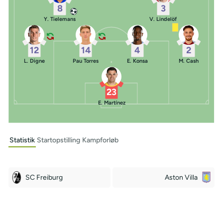
8
3
Y. Tielemans
V. Lindelöf
12
14
4
2
L. Digne
Pau Torres
E. Konsa
M. Cash
23
E. Martínez
Statistik
Startopstilling
Kampforløb
SC Freiburg
Aston Villa
Off Target
Off Target
2
11