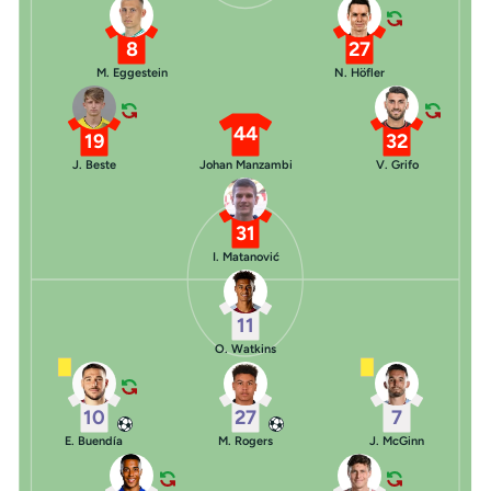
8
27
M. Eggestein
N. Höfler
44
19
32
J. Beste
Johan Manzambi
V. Grifo
31
I. Matanović
11
O. Watkins
10
27
7
E. Buendía
M. Rogers
J. McGinn