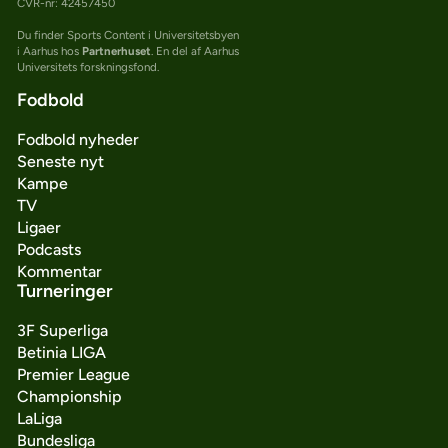
CVR-nr: 42457450
Du finder Sports Content i Universitetsbyen
i Aarhus hos
Partnerhuset
. En del af Aarhus
Universitets forskningsfond.
Fodbold
Fodbold nyheder
Seneste nyt
Kampe
TV
Ligaer
Podcasts
Kommentar
Turneringer
3F Superliga
Betinia LIGA
Premier League
Championship
LaLiga
Bundesliga