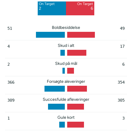
On Target
On Target
Blocked
2
6
5
Boldbesiddelse
51
49
Skud i alt
4
17
Skud på mål
2
6
Forsøgte aleveringer
366
354
Succesfulde afleveringer
309
305
Gule kort
1
3