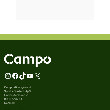
Campo.dk
udgives af
Sports Content ApS
Universitetsbyen 71
8000 Aarhus C
Denmark