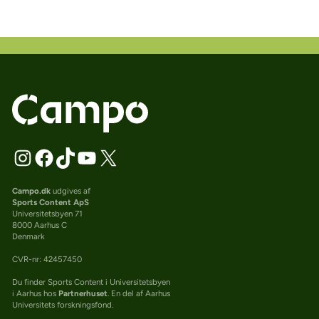
Campo.dk
udgives af
Sports Content ApS
Universitetsbyen 71
8000 Aarhus C
Denmark
CVR-nr: 42457450
Du finder Sports Content i Universitetsbyen
i Aarhus hos
Partnerhuset
. En del af Aarhus
Universitets forskningsfond.