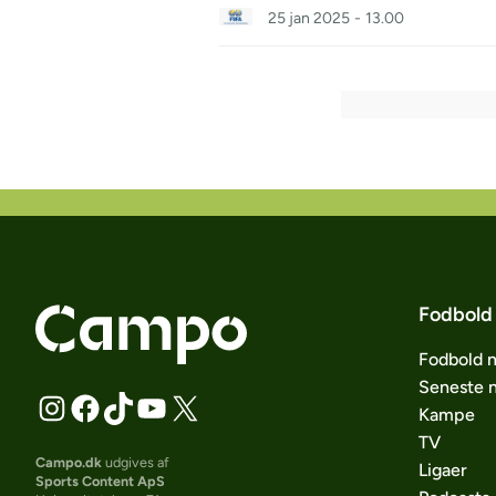
25 jan 2025
-
13.00
Fodbold
Fodbold 
Seneste 
Kampe
TV
Campo.dk
udgives af
Ligaer
Sports Content ApS