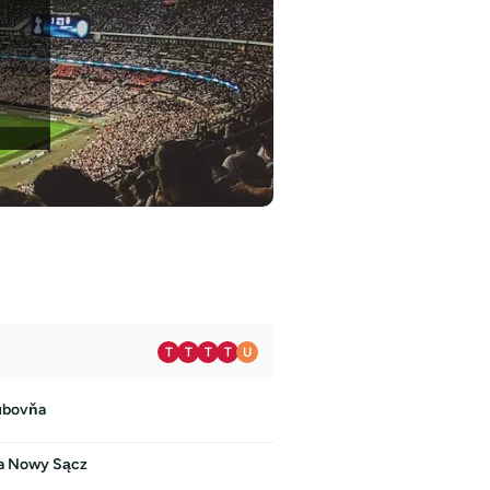
T
T
T
T
U
ubovňa
a Nowy Sącz