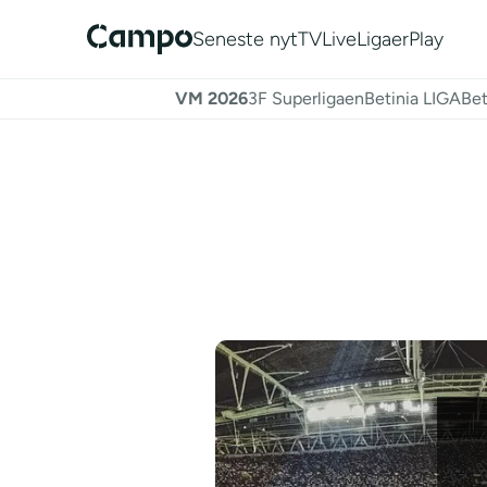
Seneste nyt
TV
Live
Ligaer
Play
VM 2026
3F Superligaen
Betinia LIGA
Bet