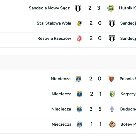
2
3
Sandecja Nowy Sącz
Hutnik 
2
0
Stal Stalowa Wola
Sandecj
2
0
Resovia Rzeszów
Sandecj
2
0
Nieciecza
Polonia
2
1
Nieciecza
Karpaty
3
5
Nieciecza
Buducno
1
1
Nieciecza
Botev P