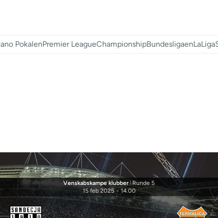
ano Pokalen
Premier League
Championship
Bundesligaen
LaLiga
Venskabskampe klubber
|
Runde 5
15 feb 2025
-
14.00