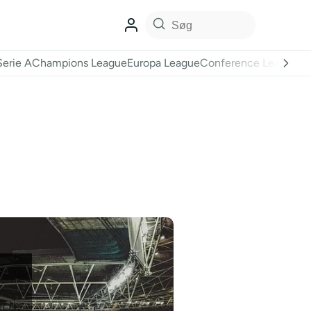
Serie A
Champions League
Europa League
Conference League