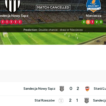
MATCH CANCELLED
andecja Nowy Sącz
Nieciecza
T
T
T
T
T
V
U
T
V
V
Prediction:
Double chance : draw or Nieciecza
0
2
Sandecja Nowy Sącz
Stará Ľ
2
1
Stal Rzeszów
Sandecj