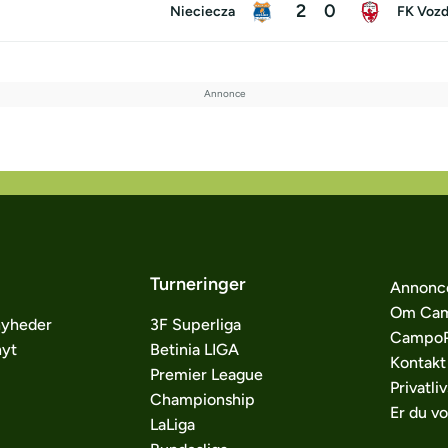
2
0
Nieciecza
FK Voz
Turneringer
Annonc
Om Cam
nyheder
3F Superliga
CampoP
nyt
Betinia LIGA
Kontakt
Premier League
Privatliv
Championship
Er du v
LaLiga