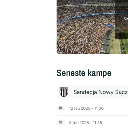
S
Seneste kampe
Sandecja Nowy Sącz
12 feb 2025
-
11.00
8 feb 2025
-
11.45