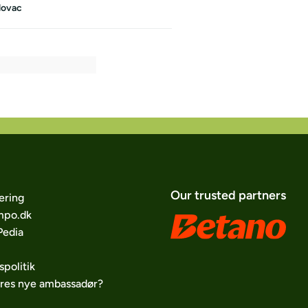
dovac
Our trusted partners
ering
po.dk
edia
spolitik
ores nye ambassadør?