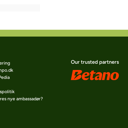
Our trusted partners
ering
po.dk
edia
spolitik
ores nye ambassadør?