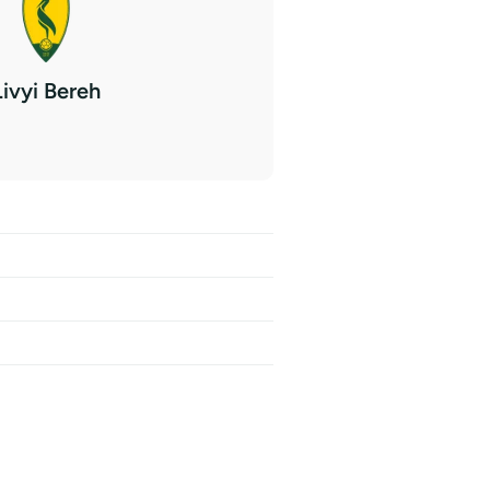
Livyi Bereh