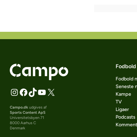
Fodbold
Fodbold 
Seneste 
Kampe
TV
Campo.dk
udgives af
Ligaer
Sports Content ApS
Podcasts
Universitetsbyen 71
8000 Aarhus C
Komment
Denmark