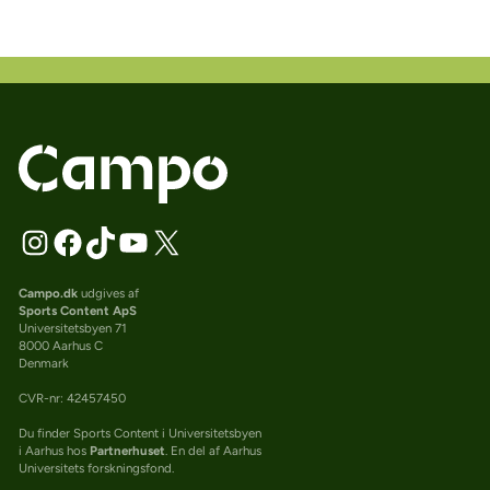
Campo.dk
udgives af
Sports Content ApS
Universitetsbyen 71
8000 Aarhus C
Denmark
CVR-nr: 42457450
Du finder Sports Content i Universitetsbyen
i Aarhus hos
Partnerhuset
. En del af Aarhus
Universitets forskningsfond.