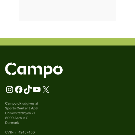
Campo.dk
udgives af
Sports Content ApS
Universitetsbyen 71
8000 Aarhus C
Denmark
CVR-nr: 42457450