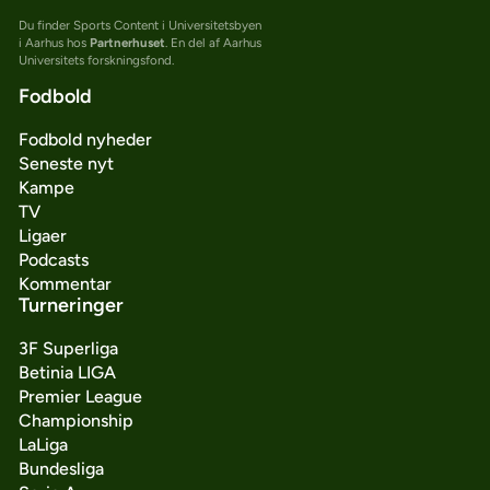
Du finder Sports Content i Universitetsbyen
i Aarhus hos
Partnerhuset
. En del af Aarhus
Universitets forskningsfond.
Fodbold
Fodbold nyheder
Seneste nyt
Kampe
TV
Ligaer
Podcasts
Kommentar
Turneringer
3F Superliga
Betinia LIGA
Premier League
Championship
LaLiga
Bundesliga