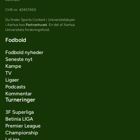
CVR-nr: 42457450
Du finder Sports Content i Universitetsbyen
i Aarhus hos
Partnerhuset
. En del af Aarhus
Universitets forskningsfond.
Fodbold
Fodbold nyheder
Seneste nyt
Kampe
TV
Ligaer
Podcasts
Kommentar
Turneringer
3F Superliga
Betinia LIGA
Premier League
Championship
LaLiga