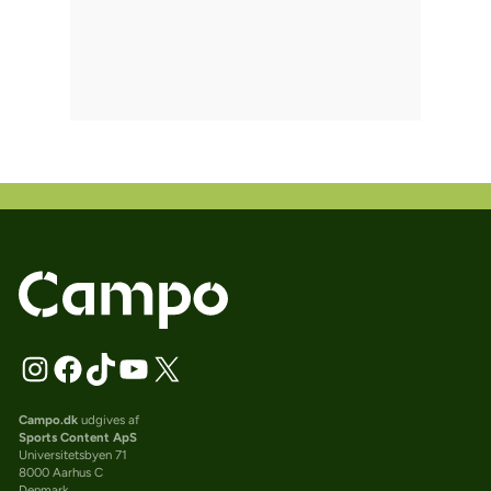
Campo.dk
udgives af
Sports Content ApS
Universitetsbyen 71
8000 Aarhus C
Denmark