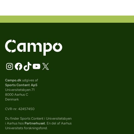
Campo.dk
udgives af
Sports Content ApS
Universitetsbyen 71
8000 Aarhus C
Denmark
CVR-nr: 42457450
Du finder Sports Content i Universitetsbyen
i Aarhus hos
Partnerhuset
. En del af Aarhus
Universitets forskningsfond.