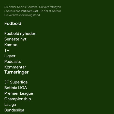
Du finder Sports Content i Universitetsbyen
i Aarhus hos
Partnerhuset
. En del af Aarhus
Universitets forskningsfond.
Fodbold
Fodbold nyheder
Seneste nyt
Kampe
TV
Ligaer
Podcasts
Kommentar
Turneringer
3F Superliga
Betinia LIGA
Premier League
Championship
LaLiga
Bundesliga