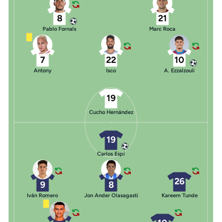
8
21
Pablo Fornals
Marc Roca
7
22
10
Antony
Isco
A. Ezzalzouli
19
Cucho Hernández
19
Carlos Espí
26
9
8
Iván Romero
Jon Ander Olasagasti
Kareem Tunde