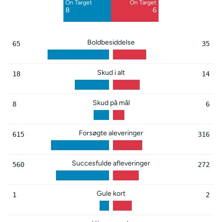
On Target
On Target
Blocked
Blocked
8
6
5
2
Boldbesiddelse
65
35
Skud i alt
18
14
Skud på mål
8
6
Forsøgte aleveringer
615
316
Succesfulde afleveringer
560
272
Gule kort
1
2