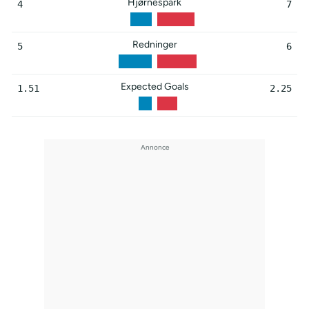
Hjørnespark
4
7
Redninger
5
6
Expected Goals
1.51
2.25