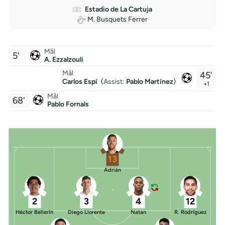
Estadio de La Cartuja
M. Busquets Ferrer
Mål
5'
A. Ezzalzouli
Mål
45'
Carlos Espí
(
Assist:
Pablo Martínez
)
+1
Mål
68'
Pablo Fornals
13
Adrián
2
3
4
12
Héctor Bellerín
Diego Llorente
Natan
R. Rodríguez