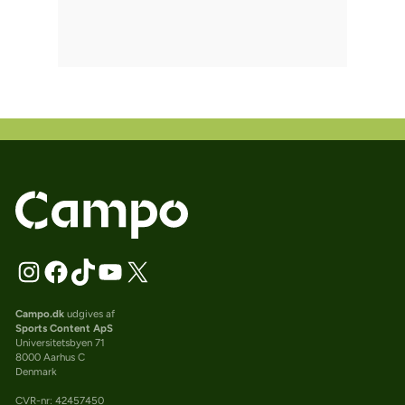
Campo.dk
udgives af
Sports Content ApS
Universitetsbyen 71
8000 Aarhus C
Denmark
CVR-nr: 42457450