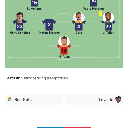
10
16
K. Arriaga
Pablo Martínez
2
23
4
22
Manu Sánchez
Matias Moreno
Dela
J. Toljan
13
M. Ryan
Statistik
Startopstilling
Kampforløb
Real Betis
Levante
Off Target
Off Target
5
8