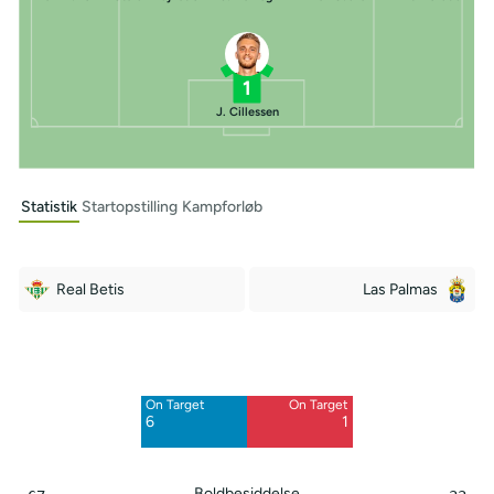
1
J. Cillessen
Statistik
Startopstilling
Kampforløb
Real Betis
Las Palmas
Off Target
Off Target
3
7
On Target
On Target
Blocked
Blocked
6
1
5
1
Boldbesiddelse