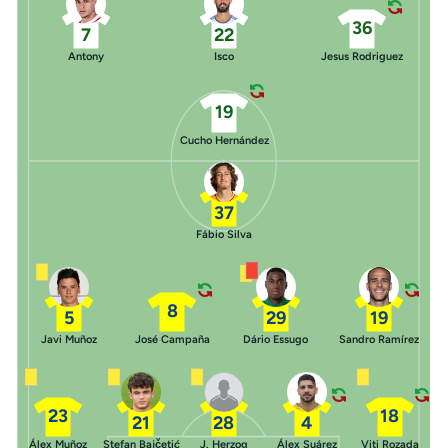
36
7
22
Antony
Isco
Jesus Rodriguez
19
Cucho Hernández
37
Fábio Silva
8
5
29
19
Javi Muñoz
José Campaña
Dário Essugo
Sandro Ramírez
23
18
21
28
4
Álex Muñoz
Stefan Bajčetić
J. Herzog
Álex Suárez
Viti Rozada