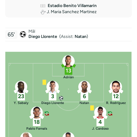
Estadio Benito Villamarín
J. Maria Sanchez Martinez
Mål
65'
Diego Llorente
(
Assist
:
Natan
)
13
Adrián
23
3
6
12
Y. Sabaly
Diego Llorente
Natan
R. Rodríguez
18
4
Pablo Fornals
J. Cardoso