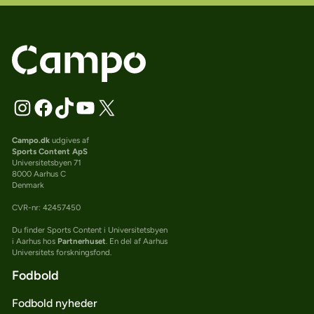
Campo.dk
udgives af
Sports Content ApS
Universitetsbyen 71
8000 Aarhus C
Denmark
CVR-nr: 42457450
Du finder Sports Content i Universitetsbyen
i Aarhus hos
Partnerhuset
. En del af Aarhus
Universitets forskningsfond.
Fodbold
Fodbold nyheder