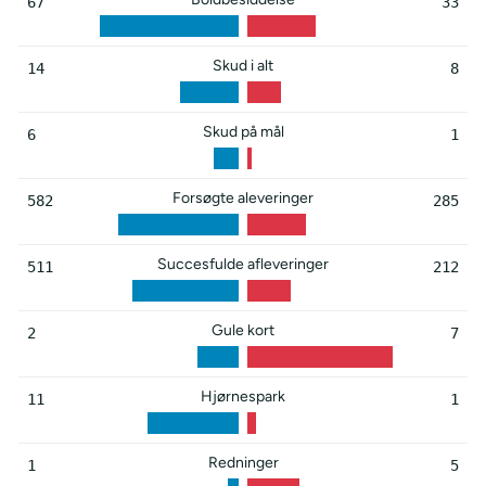
67
33
Skud i alt
14
8
Skud på mål
6
1
Forsøgte aleveringer
582
285
Succesfulde afleveringer
511
212
Gule kort
2
7
Hjørnespark
11
1
Redninger
1
5