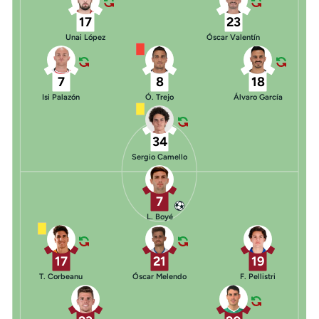
17
23
Unai López
Óscar Valentín
7
8
18
Isi Palazón
Ó. Trejo
Álvaro García
34
Sergio Camello
7
L. Boyé
17
21
19
T. Corbeanu
Óscar Melendo
F. Pellistri