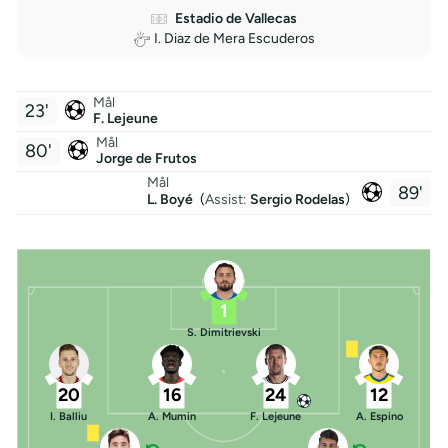
Estadio de Vallecas
I. Diaz de Mera Escuderos
Mål
23'
F. Lejeune
Mål
80'
Jorge de Frutos
Mål
89'
L. Boyé
(
Assist:
Sergio Rodelas
)
1
S. Dimitrievski
20
16
24
12
I. Balliu
A. Mumin
F. Lejeune
A. Espino