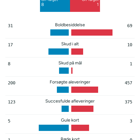
Blocked
Blocked
8
1
4
5
Boldbesiddelse
31
69
Skud i alt
17
10
Skud på mål
8
1
Forsøgte aleveringer
200
457
Succesfulde afleveringer
123
375
Gule kort
5
3
Røde kort
1
0