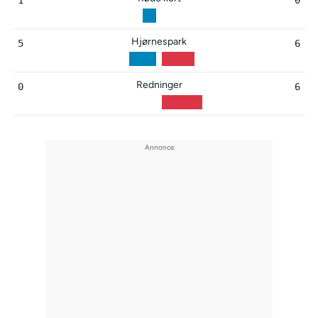
Hjørnespark
5
6
Redninger
0
6