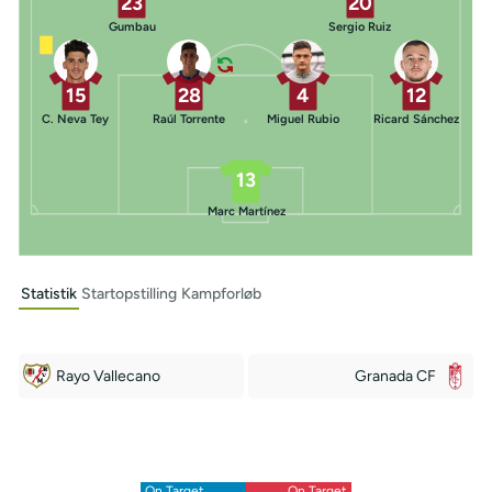
23
20
Gumbau
Sergio Ruiz
15
28
4
12
C. Neva Tey
Raúl Torrente
Miguel Rubio
Ricard Sánchez
13
Marc Martínez
Statistik
Startopstilling
Kampforløb
Rayo Vallecano
Granada CF
Off Target
Off Target
5
9
On Target
On Target