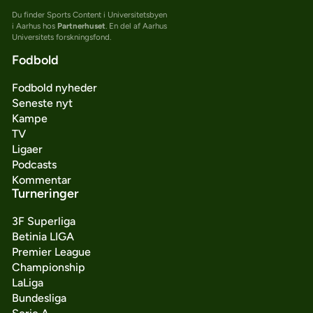
Du finder Sports Content i Universitetsbyen
i Aarhus hos
Partnerhuset
. En del af Aarhus
Universitets forskningsfond.
Fodbold
Fodbold nyheder
Seneste nyt
Kampe
TV
Ligaer
Podcasts
Kommentar
Turneringer
3F Superliga
Betinia LIGA
Premier League
Championship
LaLiga
Bundesliga