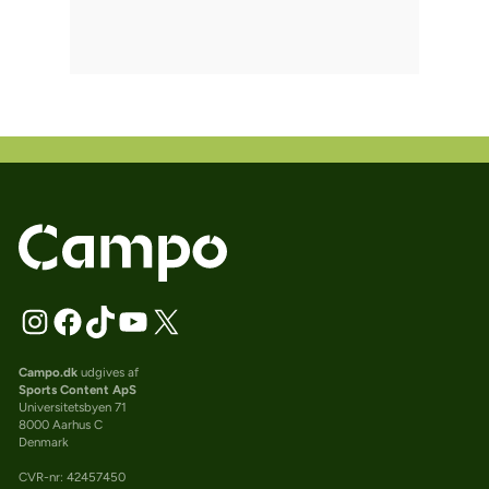
Campo.dk
udgives af
Sports Content ApS
Universitetsbyen 71
8000 Aarhus C
Denmark
CVR-nr: 42457450