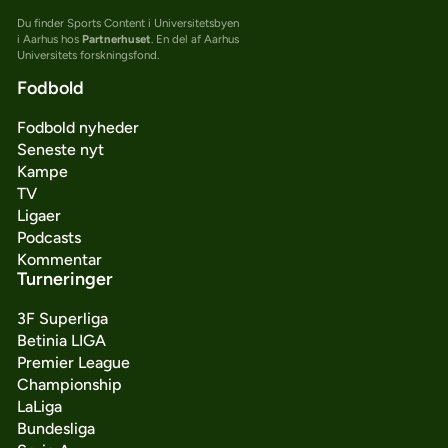
Du finder Sports Content i Universitetsbyen
i Aarhus hos
Partnerhuset
. En del af Aarhus
Universitets forskningsfond.
Fodbold
Fodbold nyheder
Seneste nyt
Kampe
TV
Ligaer
Podcasts
Kommentar
Turneringer
3F Superliga
Betinia LIGA
Premier League
Championship
LaLiga
Bundesliga