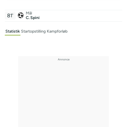
Mål
81'
C. Spini
Statistik
Startopstilling
Kampforløb