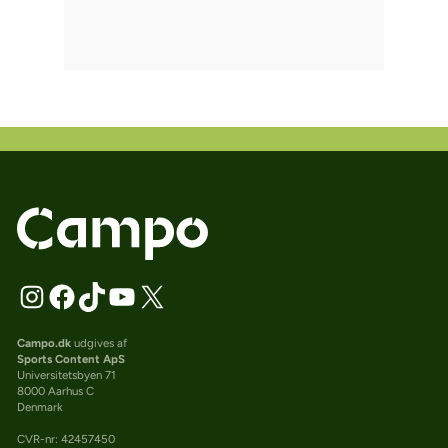
Campo.dk
udgives af
Sports Content ApS
Universitetsbyen 71
8000 Aarhus C
Denmark
CVR-nr: 42457450