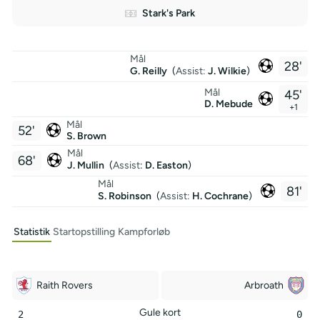
Stark's Park
Mål
28'
G. Reilly
(
Assist:
J. Wilkie
)
Mål
45'
D. Mebude
+1
Mål
52'
S. Brown
Mål
68'
J. Mullin
(
Assist
:
D. Easton
)
Mål
81'
S. Robinson
(
Assist:
H. Cochrane
)
Statistik
Startopstilling
Kampforløb
Raith Rovers
Arbroath
Gule kort
2
0