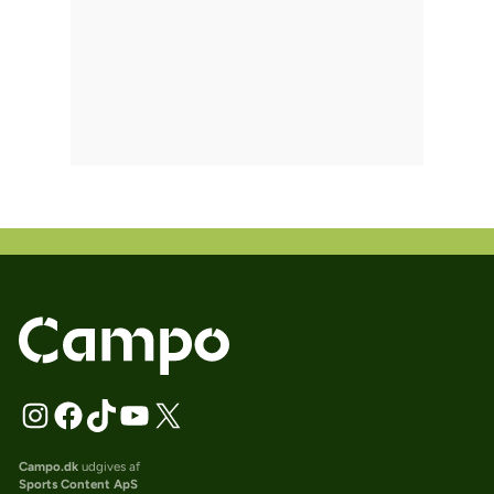
Campo.dk
udgives af
Sports Content ApS