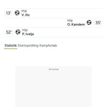
Mål
13'
V. Ilic
Mål
35'
O. Kamdem
Mål
52'
P. Ivelja
Statistik
Startopstilling
Kampforløb