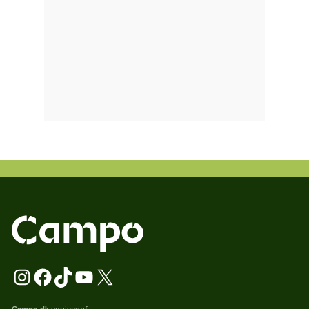
Campo.dk
udgives af