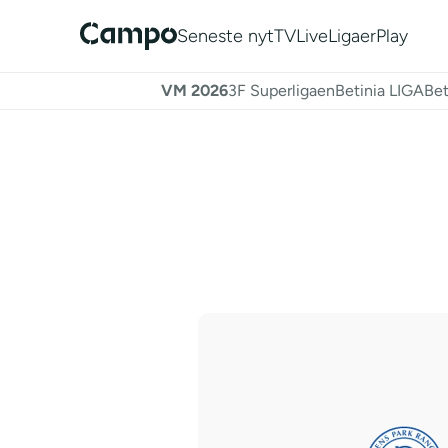
Seneste nyt
TV
Live
Ligaer
Play
VM 2026
3F Superligaen
Betinia LIGA
Bet