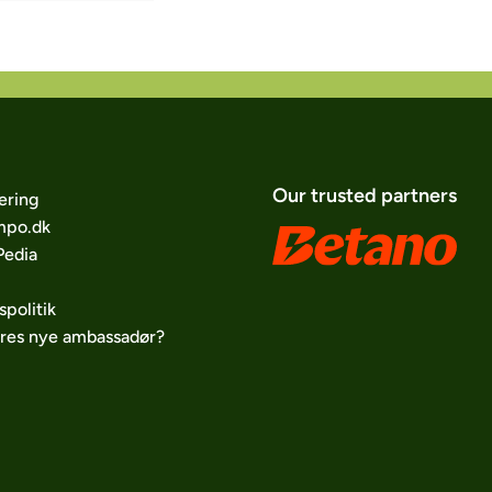
Our trusted partners
ering
po.dk
edia
spolitik
ores nye ambassadør?