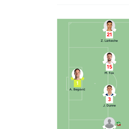
21
Z. Larkeche
15
M. Fox
1
A. Begović
3
J. Dunne