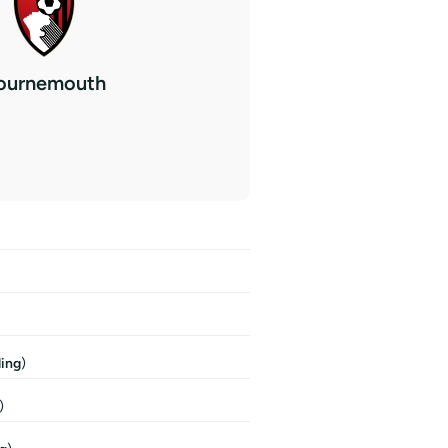
ournemouth
ling
)
)