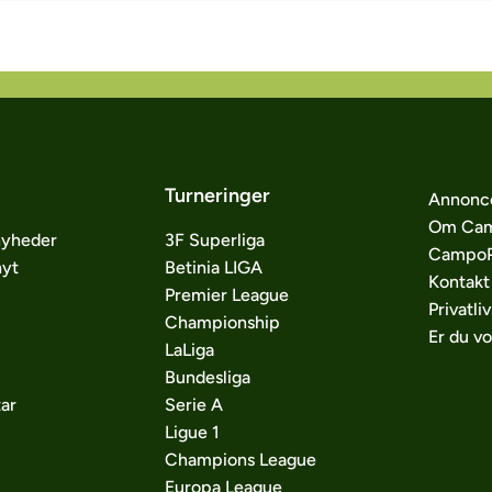
Turneringer
Annonc
Om Cam
nyheder
3F Superliga
CampoP
nyt
Betinia LIGA
Kontakt
Premier League
Privatliv
Championship
Er du v
LaLiga
Bundesliga
ar
Serie A
Ligue 1
Champions League
Europa League