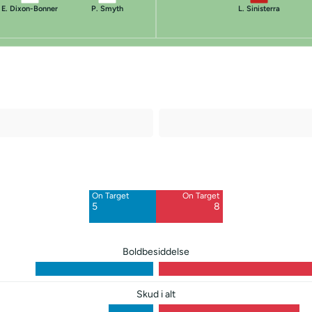
E. Dixon-Bonner
P. Smyth
L. Sinisterra
Off Target
Off Target
2
14
On Target
On Target
Blocked
5
8
6
Boldbesiddelse
Skud i alt