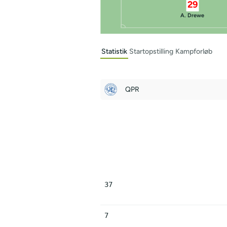
29
A. Drewe
Statistik
Startopstilling
Kampforløb
QPR
37
7