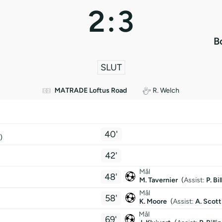
2
:
3
B
SLUT
MATRADE Loftus Road
R. Welch
40'
)
42'
Mål
48'
M. Tavernier
(
Assist:
P. Bil
Mål
58'
K. Moore
(
Assist:
A. Scott
Mål
69'