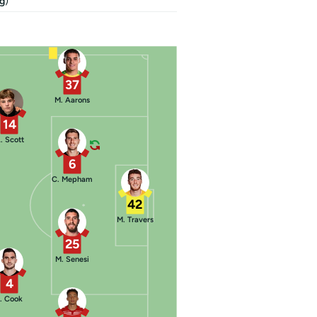
ng
)
37
M. Aarons
14
. Scott
6
C. Mepham
42
M. Travers
25
M. Senesi
4
. Cook