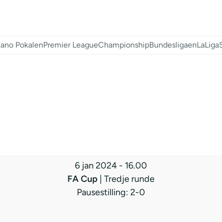
ano Pokalen
Premier League
Championship
Bundesligaen
LaLiga
6 jan 2024
-
16.00
FA Cup
| Tredje runde
Pausestilling: 2-0