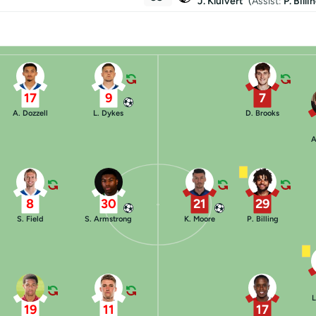
J. Kluivert
(
Assist:
P. Billi
17
9
7
A. Dozzell
L. Dykes
D. Brooks
A
8
30
21
29
S. Field
S. Armstrong
K. Moore
P. Billing
L
19
11
17