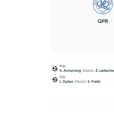
QPR
Mål
S. Armstrong
(
Assist
:
Z. Larkeche
Mål
L. Dykes
(
Assist
:
S. Field
)