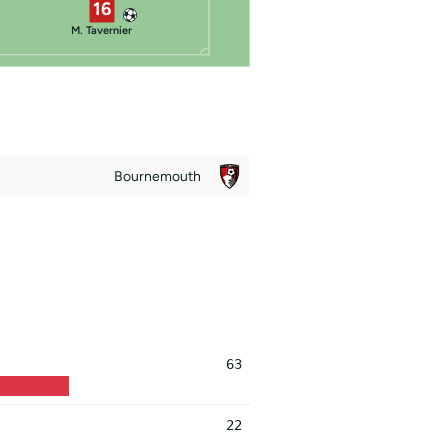
16
M. Tavernier
Bournemouth
63
22