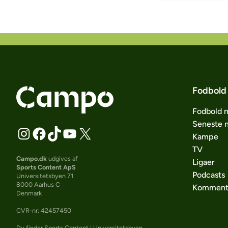
Fodbold
Fodbold 
Seneste 
Kampe
TV
Campo.dk
udgives af
Ligaer
Sports Content ApS
Podcasts
Universitetsbyen 71
8000 Aarhus C
Komment
Denmark
CVR-nr: 42457450
Du finder Sports Content i Universitetsbyen