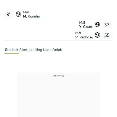
Mål
9'
M. Kosidis
Mål
37'
Y. Court
Mål
55'
V. Radocaj
Statistik
Startopstilling
Kampforløb