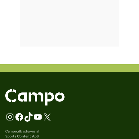
Campo.dk
udgives af
Sports Content ApS