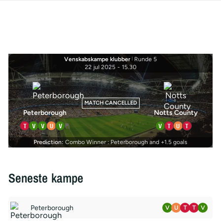
Venskabskampe klubber
|
Runde 5
22 jul 2025
-
15.30
MATCH CANCELLED
Peterborough
Notts County
T
V
V
U
V
V
T
U
T
Prediction:
Combo Winner : Peterborough and +1.5 goals
Seneste kampe
Peterborough
V
U
T
T
V