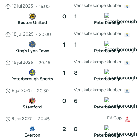
Venskabskampe klubber
19 jul 2025
-
16.00
0
1
Boston United
Peterborough
Venskabskampe klubber
18 jul 2025
-
20.00
1
1
King’s Lynn Town
Peterborough
Venskabskampe klubber
15 jul 2025
-
20.45
1
8
Peterborough Sports
Peterborough
Venskabskampe klubber
8 jul 2025
-
20.30
0
6
Stamford
Peterborough
FA Cup
9 jan 2025
-
20.45
2
0
Everton
Peterborough