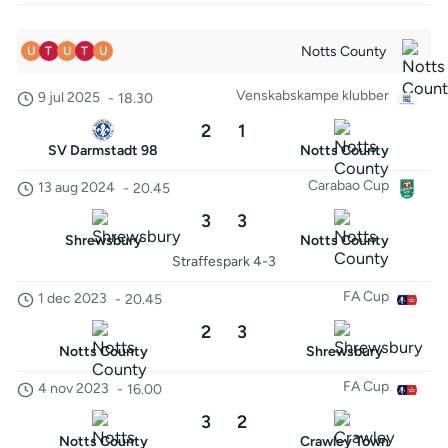
Notts County
U
T
U
T
U
Venskabskampe klubber
9 jul 2025
-
18.30
2
1
SV Darmstadt 98
Notts County
Carabao Cup
13 aug 2024
-
20.45
3
3
Shrewsbury
Notts County
Straffespark 4-3
FA Cup
1 dec 2023
-
20.45
2
3
Notts County
Shrewsbury
FA Cup
4 nov 2023
-
16.00
3
2
Notts County
Crawley Town