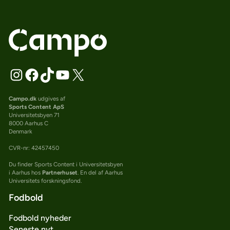
Campo.dk
udgives af
Sports Content ApS
Universitetsbyen 71
8000 Aarhus C
Denmark
CVR-nr: 42457450
Du finder Sports Content i Universitetsbyen
i Aarhus hos
Partnerhuset
. En del af Aarhus
Universitets forskningsfond.
Fodbold
Fodbold nyheder
Seneste nyt