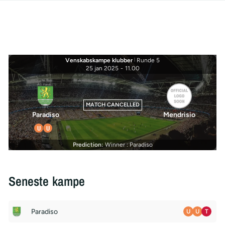
Venskabskampe klubber
|
Runde 5
25 jan 2025
-
11.00
MATCH CANCELLED
Paradiso
Mendrisio
U
U
Prediction:
Winner : Paradiso
Seneste kampe
Paradiso
U
U
T