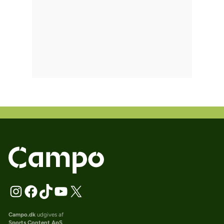
Campo.dk
udgives af
Sports Content ApS