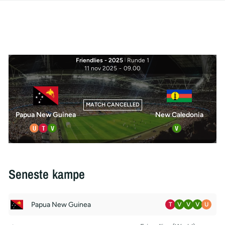
Friendlies - 2025
|
Runde 1
11 nov 2025
-
09.00
MATCH CANCELLED
Papua New Guinea
New Caledonia
U
T
V
V
Seneste kampe
Papua New Guinea
T
V
V
V
U