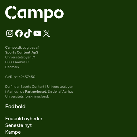
Campo.dk
udgives af
Sports Content ApS
Universitetsbyen 71
8000 Aarhus C
Denmark
CVR-nr: 42457450
Du finder Sports Content i Universitetsbyen
i Aarhus hos
Partnerhuset
. En del af Aarhus
Universitets forskningsfond.
Fodbold
Fodbold nyheder
Seneste nyt
Kampe