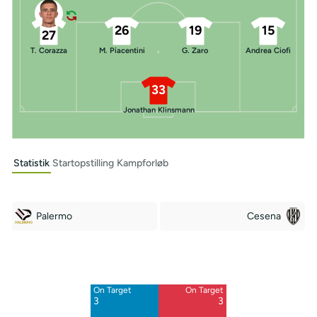
26
19
15
27
T. Corazza
M. Piacentini
G. Zaro
Andrea Ciofi
33
Jonathan Klinsmann
Statistik
Startopstilling
Kampforløb
Palermo
Cesena
Off Target
Off Target
11
11
On Target
On Target
Blocked
Blocked
3
3
3
5