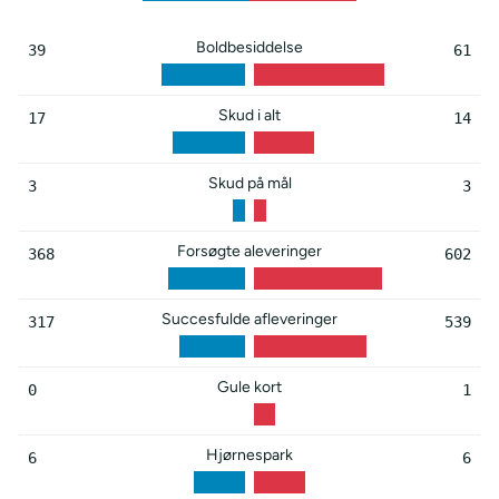
Boldbesiddelse
39
61
Skud i alt
17
14
Skud på mål
3
3
Forsøgte aleveringer
368
602
Succesfulde afleveringer
317
539
Gule kort
0
1
Hjørnespark
6
6