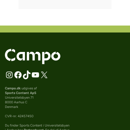
Campo.dk
udgives af
Sports Content ApS
Universitetsbyen 71
8000 Aarhus C
Denmark
CVR-nr: 42457450
Du finder Sports Content i Universitetsbyen
i Aarhus hos
Partnerhuset
. En del af Aarhus