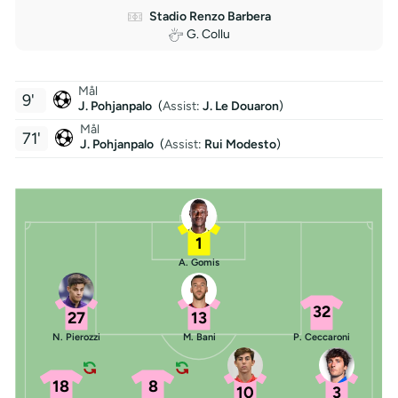
Stadio Renzo Barbera
G. Collu
Mål
9'
J. Pohjanpalo
(
Assist
:
J. Le Douaron
)
Mål
71'
J. Pohjanpalo
(
Assist
:
Rui Modesto
)
1
A. Gomis
32
27
13
N. Pierozzi
M. Bani
P. Ceccaroni
18
8
10
3