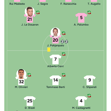
Rui Modesto
J. Segre
F. Ranocchia
T. Augello
5
21
J. Le Douaron
A. Palumbo
20
J. Pohjanpalo
7
Alberto Cerri
14
9
32
M. Olivieri
Tommaso Berti
C. Shpendi
25
4
D. Bisoli
M. Castagnetti