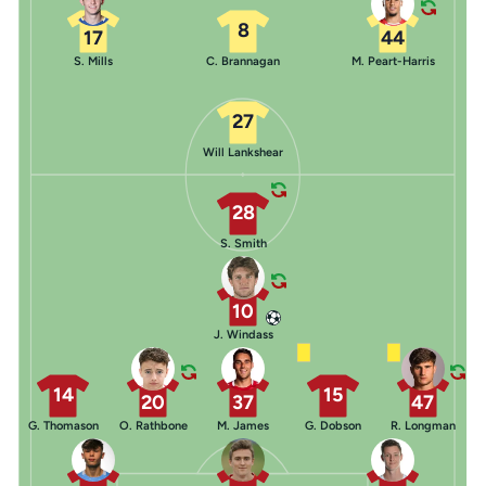
8
17
44
S. Mills
C. Brannagan
M. Peart-Harris
27
Will Lankshear
28
S. Smith
10
J. Windass
14
15
20
37
47
G. Thomason
O. Rathbone
M. James
G. Dobson
R. Longman