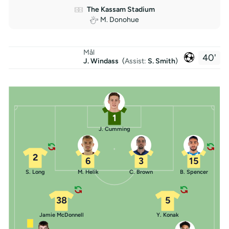
The Kassam Stadium
M. Donohue
Mål
40'
J. Windass
(
Assist:
S. Smith
)
1
J. Cumming
2
6
3
15
S. Long
M. Helik
C. Brown
B. Spencer
38
5
Jamie McDonnell
Y. Konak