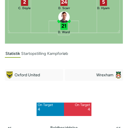
2
24
5
C. Doyle
D. Scarr
D. Hyam
21
D. Ward
Statistik
Startopstilling
Kampforløb
Oxford United
Wrexham
Off Target
Off Target
5
7
On Target
On Target
Blocked
Blocked
4
4
9
3
Boldbesiddelse