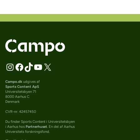
Campo.dk
udgives af
Sports Content ApS
Universitetsbyen 71
8000 Aarhus C
Denmark
CVR-nr: 42457450
Du finder Sports Content i Universitetsbyen
i Aarhus hos
Partnerhuset
. En del af Aarhus
Universitets forskningsfond.