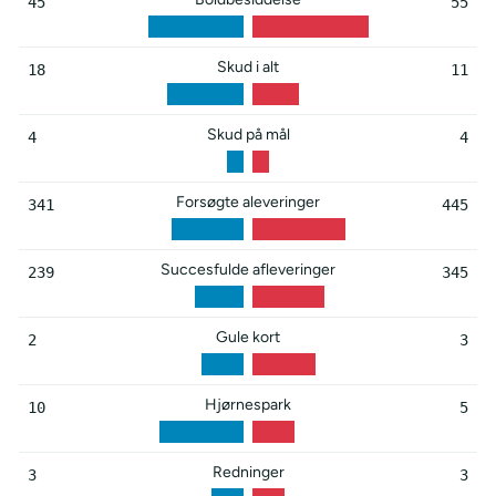
45
55
Skud i alt
18
11
Skud på mål
4
4
Forsøgte aleveringer
341
445
Succesfulde afleveringer
239
345
Gule kort
2
3
Hjørnespark
10
5
Redninger
3
3