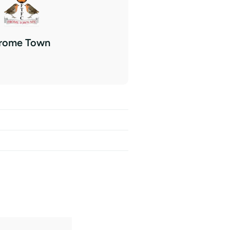
rome Town