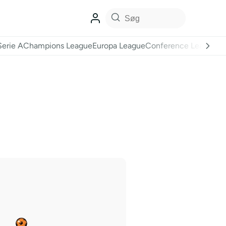
Serie A
Champions League
Europa League
Conference League