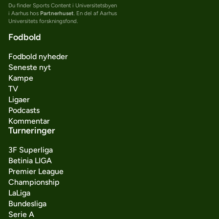
Du finder Sports Content i Universitetsbyen
i Aarhus hos
Partnerhuset
. En del af Aarhus
Universitets forskningsfond.
Fodbold
Fodbold nyheder
Seneste nyt
Kampe
TV
Ligaer
Podcasts
Kommentar
Turneringer
3F Superliga
Betinia LIGA
Premier League
Championship
LaLiga
Bundesliga
Serie A