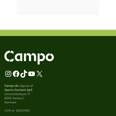
Campo.dk
udgives af
Sports Content ApS
Universitetsbyen 71
8000 Aarhus C
Denmark
CVR-nr: 42457450