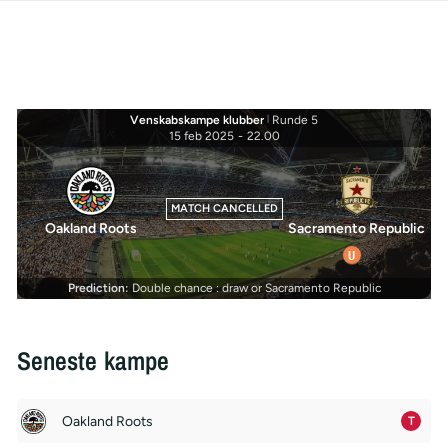
Venskabskampe klubber
|
Runde 5
15 feb 2025
-
22.00
MATCH CANCELLED
Oakland Roots
Sacramento Republic
U
Prediction:
Double chance : draw or Sacramento Republic
Seneste kampe
Oakland Roots
T