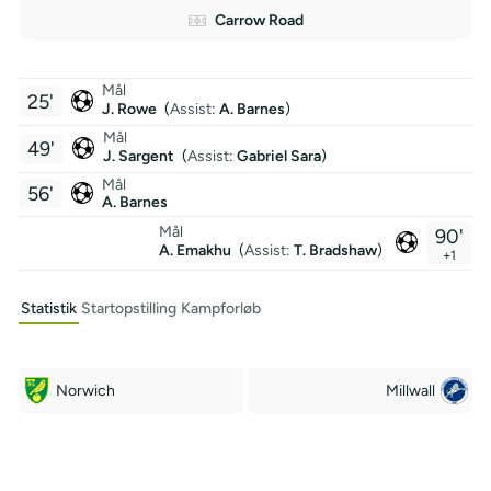
Carrow Road
Mål
25'
J. Rowe
(
Assist
:
A. Barnes
)
Mål
49'
J. Sargent
(
Assist
:
Gabriel Sara
)
Mål
56'
A. Barnes
Mål
90'
A. Emakhu
(
Assist:
T. Bradshaw
)
+1
Statistik
Startopstilling
Kampforløb
Norwich
Millwall
Off Target
Off Target
15
8