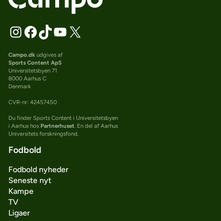
Campo.dk
udgives af
Sports Content ApS
Universitetsbyen 71
8000 Aarhus C
Denmark
CVR-nr: 42457450
Du finder Sports Content i Universitetsbyen
i Aarhus hos
Partnerhuset
. En del af Aarhus
Universitets forskningsfond.
Fodbold
Fodbold nyheder
Seneste nyt
Kampe
TV
Ligaer