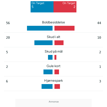
On Target
On Target
5
2
Boldbesiddelse
56
44
Skud i alt
20
10
Skud på mål
5
2
Gule kort
2
1
Hjørnespark
6
3