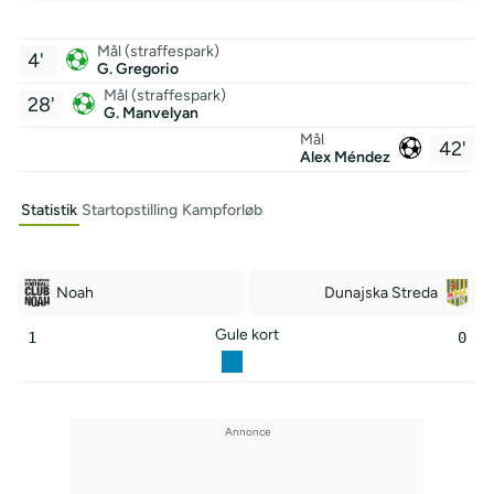
Mål (straffespark)
4'
G. Gregorio
Mål (straffespark)
28'
G. Manvelyan
Mål
42'
Alex Méndez
Statistik
Startopstilling
Kampforløb
Noah
Dunajska Streda
Gule kort
1
0