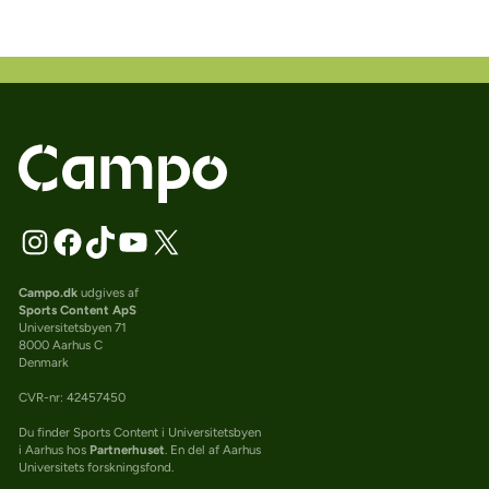
Campo.dk
udgives af
Sports Content ApS
Universitetsbyen 71
8000 Aarhus C
Denmark
CVR-nr: 42457450
Du finder Sports Content i Universitetsbyen
i Aarhus hos
Partnerhuset
. En del af Aarhus
Universitets forskningsfond.