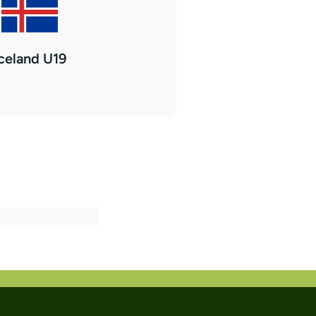
celand U19