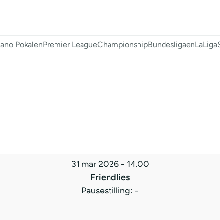
ano Pokalen
Premier League
Championship
Bundesligaen
LaLiga
31 mar 2026
-
14.00
Friendlies
Pausestilling: -