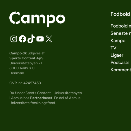
Fodbold
Fodbold 
Seneste 
Kampe
TV
Campo.dk
udgives af
Ligaer
Sports Content ApS
Podcasts
Universitetsbyen 71
8000 Aarhus C
Komment
Denmark
CVR-nr: 42457450
Du finder Sports Content i Universitetsbyen
i Aarhus hos
Partnerhuset
. En del af Aarhus
Universitets forskningsfond.