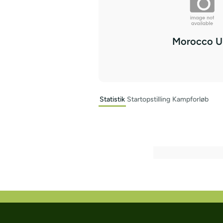
Morocco U
Statistik
Startopstilling
Kampforløb