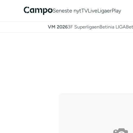
Seneste nyt
TV
Live
Ligaer
Play
VM 2026
3F Superligaen
Betinia LIGA
Bet