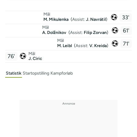
Mål
33'
M. Mikulenka
(
Assist:
J. Navrátil
)
Mål
61'
A. Dolžnikov
(
Assist:
Filip Zorvan
)
Mål
71'
M. Leibl
(
Assist:
V. Kreida
)
Mål
76'
J. Ciric
Statistik
Startopstilling
Kampforløb