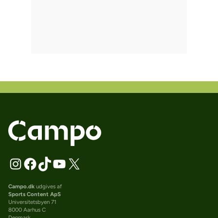
Campo.dk
udgives af
Sports Content ApS
Universitetsbyen 71
8000 Aarhus C
Denmark