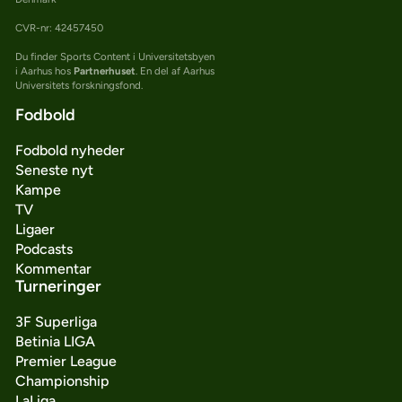
CVR-nr: 42457450
Du finder Sports Content i Universitetsbyen
i Aarhus hos
Partnerhuset
. En del af Aarhus
Universitets forskningsfond.
Fodbold
Fodbold nyheder
Seneste nyt
Kampe
TV
Ligaer
Podcasts
Kommentar
Turneringer
3F Superliga
Betinia LIGA
Premier League
Championship
LaLiga