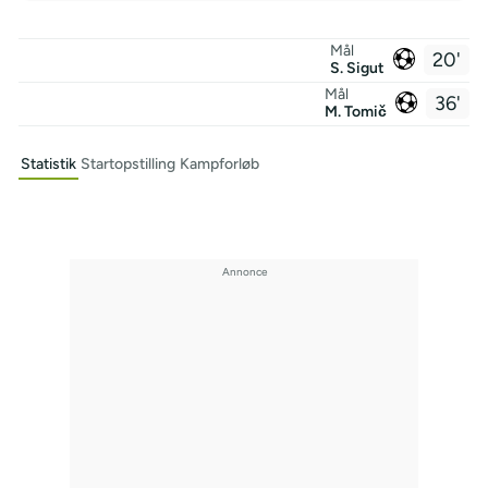
Mål
20'
S. Sigut
Mål
36'
M. Tomič
Statistik
Startopstilling
Kampforløb