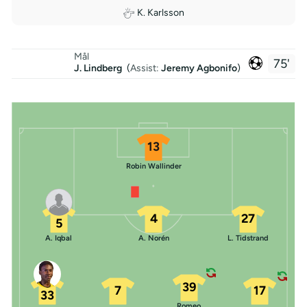
K. Karlsson
Mål
75'
J. Lindberg
(
Assist:
Jeremy Agbonifo
)
13
Robin Wallinder
4
27
5
A. Iqbal
A. Norén
L. Tidstrand
39
7
17
33
Romeo