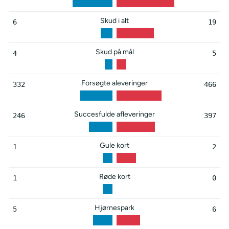
Skud i alt
6
19
Skud på mål
4
5
Forsøgte aleveringer
332
466
Succesfulde afleveringer
246
397
Gule kort
1
2
Røde kort
1
0
Hjørnespark
5
6