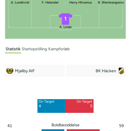
A. Lundkvist
F. Helander
Harry Hilvenius
B. Wembangomo
1
A. Linde
Statistik
Startopstilling
Kampforløb
Mjallby AIF
BK Häcken
Off Target
Off Target
0
14
On Target
On Target
Blocked
Blocked
4
5
2
5
Boldbesiddelse
41
59