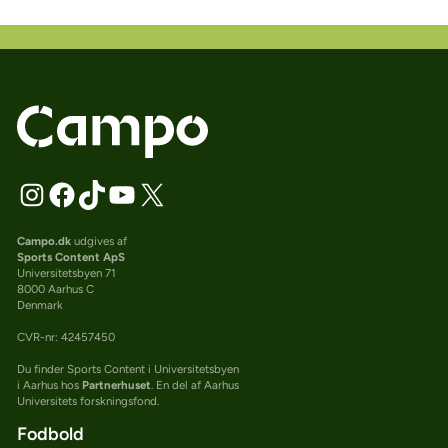
Campo.dk
udgives af
Sports Content ApS
Universitetsbyen 71
8000 Aarhus C
Denmark
CVR-nr: 42457450
Du finder Sports Content i Universitetsbyen
i Aarhus hos
Partnerhuset
. En del af Aarhus
Universitets forskningsfond.
Fodbold