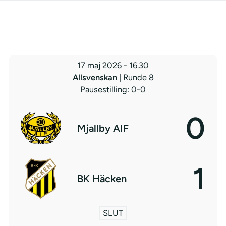
17 maj 2026
-
16.30
Allsvenskan
| Runde 8
Pausestilling: 0-0
0
Mjallby AIF
1
BK Häcken
SLUT