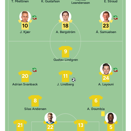
T. Miettinen
K. Gustafson
E. Stroud
Leandersson
10
18
23
J. Kjær
A. Bergström
Á. Samuelsen
9
Gustav Lindgren
20
11
24
Adrian Svanback
J. Lindberg
A. Layouni
8
6
Silas Andersen
A. Doumbia
21
13
22
5