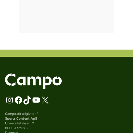
Campo.dk
udgives af
Sports Content ApS
Universitetsbyen 71
8000 Aarhus C
Denmark