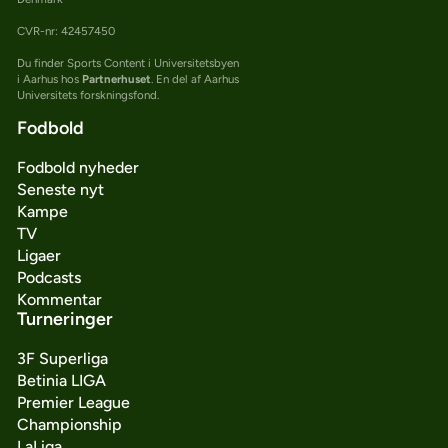
CVR-nr: 42457450
Du finder Sports Content i Universitetsbyen
i Aarhus hos
Partnerhuset
. En del af Aarhus
Universitets forskningsfond.
Fodbold
Fodbold nyheder
Seneste nyt
Kampe
TV
Ligaer
Podcasts
Kommentar
Turneringer
3F Superliga
Betinia LIGA
Premier League
Championship
LaLiga