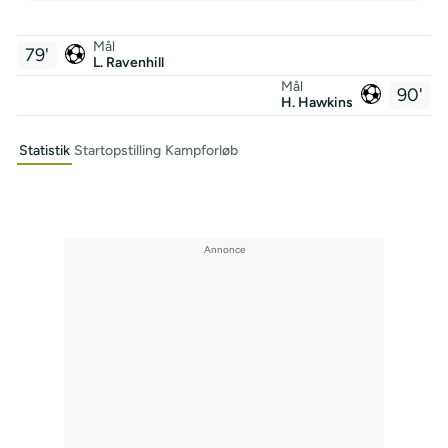
Mål
79'
L. Ravenhill
Mål
90'
H. Hawkins
Statistik
Startopstilling
Kampforløb