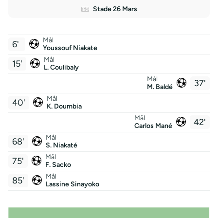
Stade 26 Mars
Mål
6'
Youssouf Niakate
Mål
15'
L. Coulibaly
Mål
37'
M. Baldé
Mål
40'
K. Doumbia
Mål
42'
Carlos Mané
Mål
68'
S. Niakaté
Mål
75'
F. Sacko
Mål
85'
Lassine Sinayoko