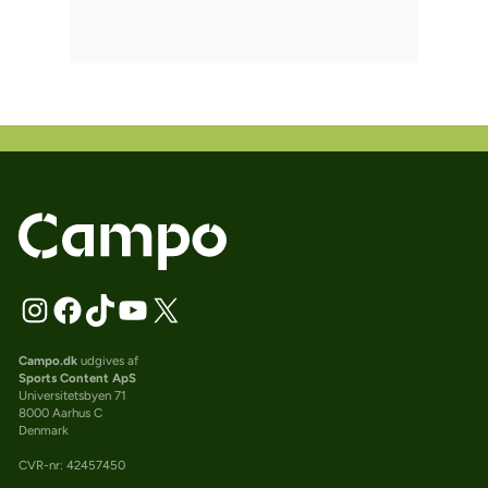
Campo.dk
udgives af
Sports Content ApS
Universitetsbyen 71
8000 Aarhus C
Denmark
CVR-nr: 42457450