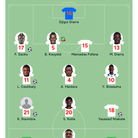
16
Djigui Diarra
15
17
5
13
F. Sacko
B. Kouyaté
Mamadou Fofana
M. Diarra
11
4
10
L. Coulibaly
A. Haidara
Y. Bissouma
18
21
20
K. Doumbia
S. Koïta
Youssouf Niakate