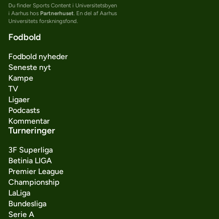
Du finder Sports Content i Universitetsbyen
i Aarhus hos
Partnerhuset
. En del af Aarhus
Universitets forskningsfond.
Fodbold
Fodbold nyheder
Seneste nyt
Kampe
TV
Ligaer
Podcasts
Kommentar
Turneringer
3F Superliga
Betinia LIGA
Premier League
Championship
LaLiga
Bundesliga
Serie A