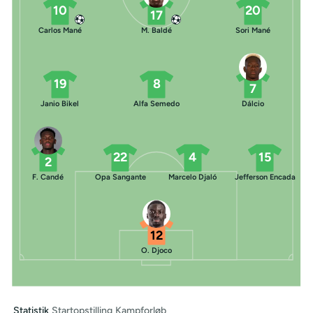
10
20
17
Carlos Mané
M. Baldé
Sori Mané
19
8
7
Janio Bikel
Alfa Semedo
Dálcio
22
4
15
2
F. Candé
Opa Sangante
Marcelo Djaló
Jefferson Encada
12
O. Djoco
Statistik
Startopstilling
Kampforløb