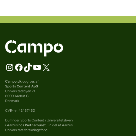
Campo.dk
udgives af
Sports Content ApS
Universitetsbyen 71
8000 Aarhus C
Denmark
CVR-nr: 42457450
Du finder Sports Content i Universitetsbyen
i Aarhus hos
Partnerhuset
. En del af Aarhus
Universitets forskningsfond.