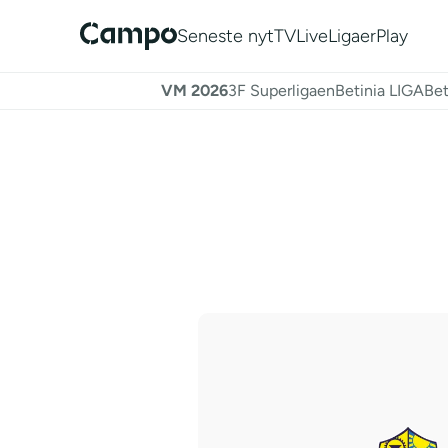
Seneste nyt
TV
Live
Ligaer
Play
VM 2026
3F Superligaen
Betinia LIGA
Bet