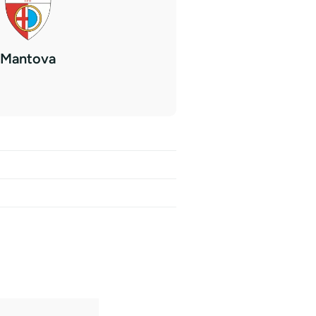
Mantova