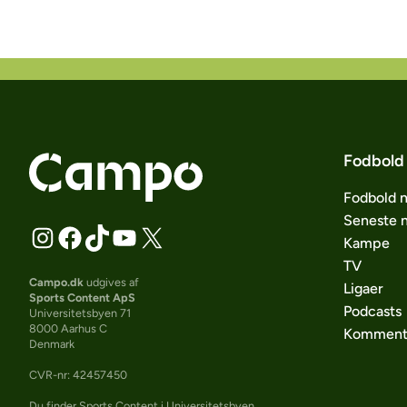
Fodbold
Fodbold 
Seneste 
Kampe
TV
Campo.dk
udgives af
Ligaer
Sports Content ApS
Podcasts
Universitetsbyen 71
8000 Aarhus C
Komment
Denmark
CVR-nr: 42457450
Du finder Sports Content i Universitetsbyen