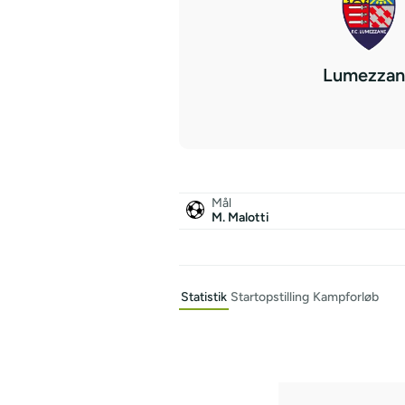
Lumezzan
Mål
M. Malotti
Statistik
Startopstilling
Kampforløb