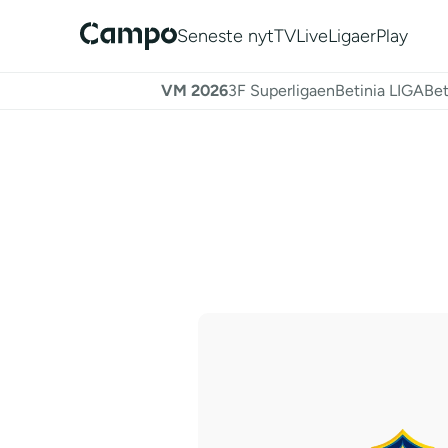
Seneste nyt
TV
Live
Ligaer
Play
VM 2026
3F Superligaen
Betinia LIGA
Bet