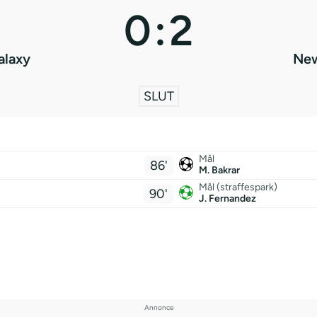
0
:
2
alaxy
New
SLUT
Mål
86'
M. Bakrar
Mål (straffespark)
90'
J. Fernandez