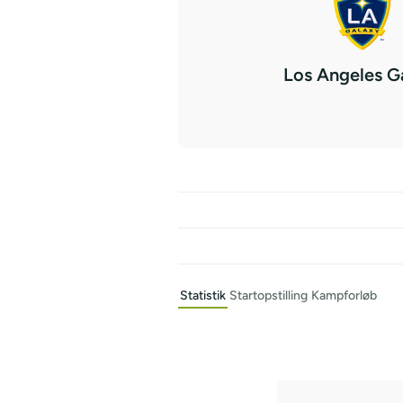
Los Angeles G
Statistik
Startopstilling
Kampforløb