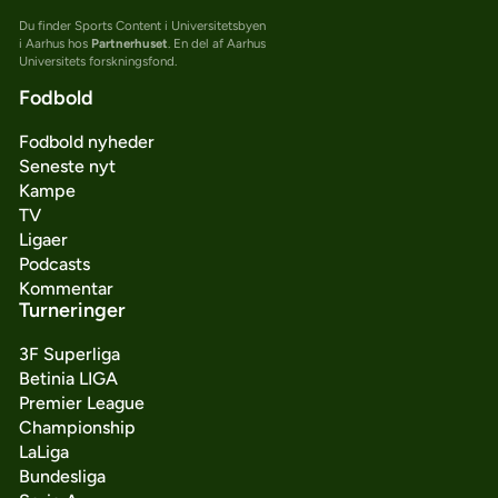
Du finder Sports Content i Universitetsbyen
i Aarhus hos
Partnerhuset
. En del af Aarhus
Universitets forskningsfond.
Fodbold
Fodbold nyheder
Seneste nyt
Kampe
TV
Ligaer
Podcasts
Kommentar
Turneringer
3F Superliga
Betinia LIGA
Premier League
Championship
LaLiga
Bundesliga