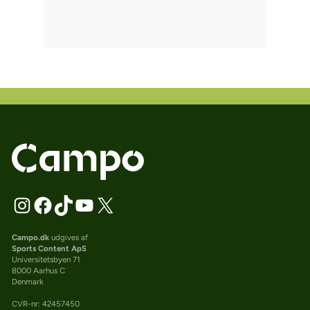
Campo.dk
udgives af
Sports Content ApS
Universitetsbyen 71
8000 Aarhus C
Denmark
CVR-nr: 42457450