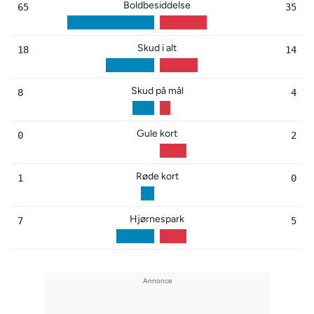
Boldbesiddelse
65
35
Skud i alt
18
14
Skud på mål
8
4
Gule kort
0
2
Røde kort
1
0
Hjørnespark
7
5