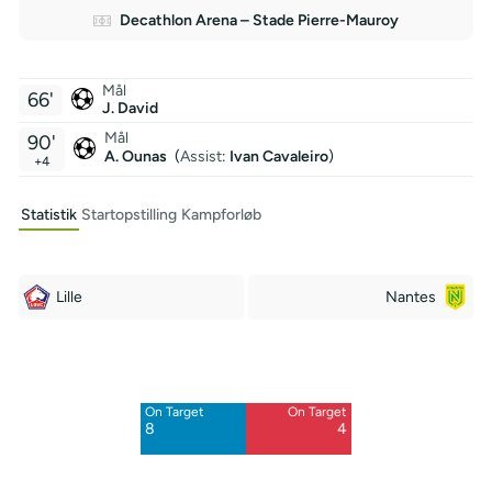
Decathlon Arena – Stade Pierre-Mauroy
Mål
66'
J. David
Mål
90'
A. Ounas
(
Assist
:
Ivan Cavaleiro
)
+4
Statistik
Startopstilling
Kampforløb
Lille
Nantes
Off Target
Off Target
10
10
On Target
On Target
8
4