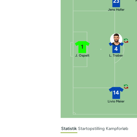
23
Jens Hofer
1
4
J. Ospelt
L. Traber
14
Livio Meier
Statistik
Startopstilling
Kampforløb