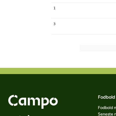
1
3
Fodbold
Fodbold 
Seneste 