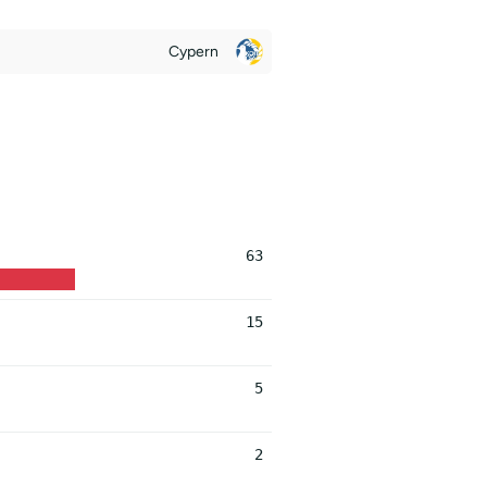
Cypern
63
15
5
2