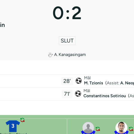
0
:
2
in
SLUT
A. Kanagasingam
Mål
28'
M. Tzionis
(
Assist:
A. Neo
Mål
71'
Constantinos Sotiriou
(
As
3