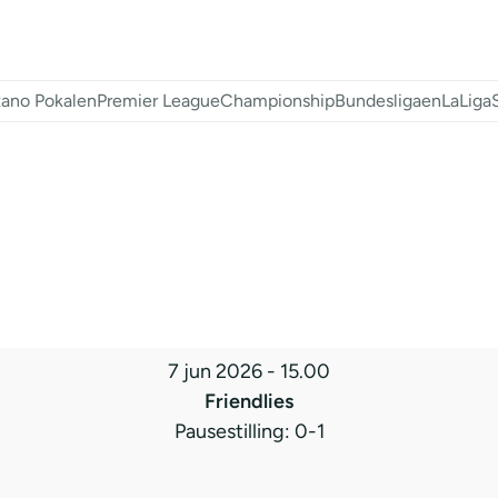
ano Pokalen
Premier League
Championship
Bundesligaen
LaLiga
7 jun 2026
-
15.00
Friendlies
Pausestilling: 0-1