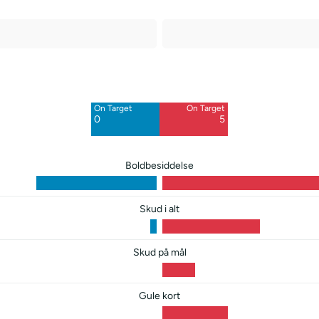
Off Target
Off Target
1
10
On Target
On Target
Blocked
0
5
5
Boldbesiddelse
Skud i alt
Skud på mål
Gule kort