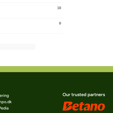
10
0
Our trusted partners
ering
po.dk
edia