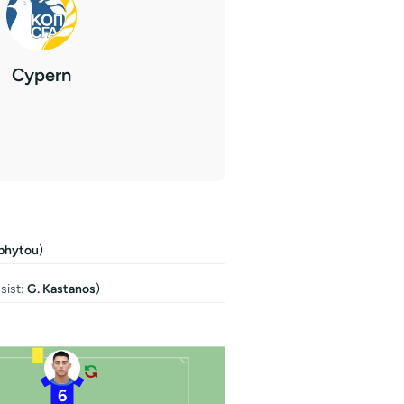
Cypern
phytou
)
sist:
G. Kastanos
)
6