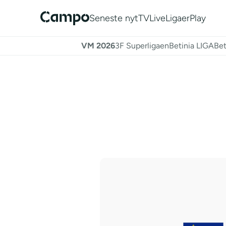
Seneste nyt
TV
Live
Ligaer
Play
VM 2026
3F Superligaen
Betinia LIGA
Bet