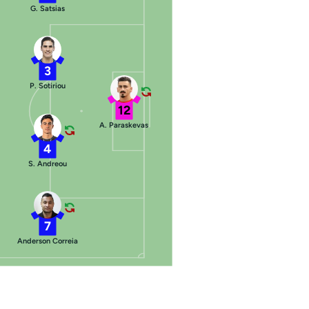
G. Satsias
3
P. Sotiriou
12
A. Paraskevas
4
S. Andreou
7
Anderson Correia