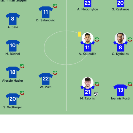
Maximilian Göppel
23
20
A. Neophytou
G. Kastanos
11
8
D. Salanovic
A. Sele
10
11
8
M. Büchel
A. Kakoullis
C. Kyriakou
18
22
Alessio Hasler
W. Pizzi
13
21
20
M. Tzionis
Ioannis Kosti
S. Wolfinger