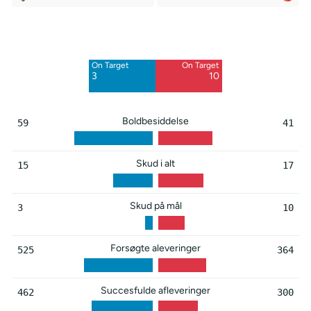
Off Target
Off Target
6
7
On Target
On Target
Blocked
Blocked
3
10
6
1
Boldbesiddelse
59
41
Skud i alt
15
17
Skud på mål
3
10
Forsøgte aleveringer
525
364
Succesfulde afleveringer
462
300