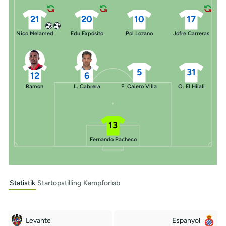
21
20
10
17
Nico Melamed
Edu Expósito
Pol Lozano
Jofre Carreras
5
31
12
6
Ramon
L. Cabrera
F. Calero Villa
O. El Hilali
13
Fernando Pacheco
Statistik
Startopstilling
Kampforløb
Levante
Espanyol