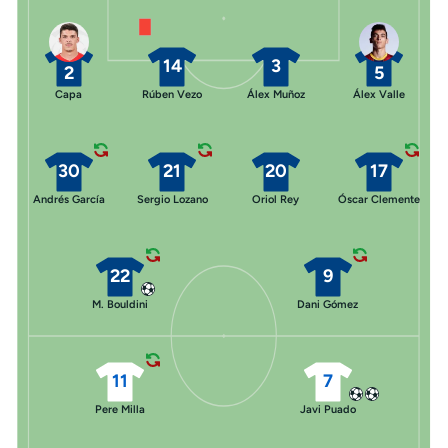
14
3
2
5
Capa
Rúben Vezo
Álex Muñoz
Álex Valle
30
21
20
17
Andrés García
Sergio Lozano
Oriol Rey
Óscar Clemente
22
9
M. Bouldini
Dani Gómez
11
7
Pere Milla
Javi Puado