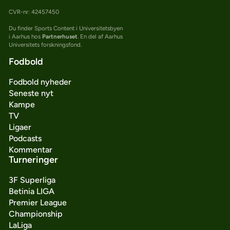
CVR-nr: 42457450
Du finder Sports Content i Universitetsbyen
i Aarhus hos
Partnerhuset
. En del af Aarhus
Universitets forskningsfond.
Fodbold
Fodbold nyheder
Seneste nyt
Kampe
TV
Ligaer
Podcasts
Kommentar
Turneringer
3F Superliga
Betinia LIGA
Premier League
Championship
LaLiga