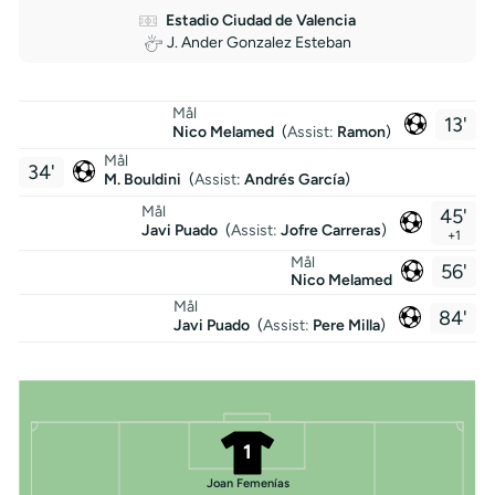
Estadio Ciudad de Valencia
J. Ander Gonzalez Esteban
Mål
13'
Nico Melamed
(
Assist:
Ramon
)
Mål
34'
M. Bouldini
(
Assist
:
Andrés García
)
Mål
45'
Javi Puado
(
Assist:
Jofre Carreras
)
+1
Mål
56'
Nico Melamed
Mål
84'
Javi Puado
(
Assist:
Pere Milla
)
1
Joan Femenías