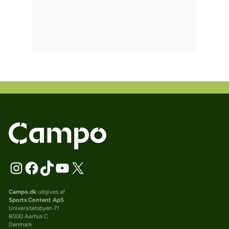
Campo.dk
udgives af
Sports Content ApS
Universitetsbyen 71
8000 Aarhus C
Denmark