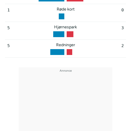
Røde kort
1
0
Hjørnespark
5
3
Redninger
5
2