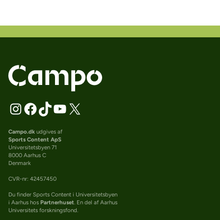
Campo.dk
udgives af
Sports Content ApS
Universitetsbyen 71
8000 Aarhus C
Denmark
CVR-nr: 42457450
Du finder Sports Content i Universitetsbyen
i Aarhus hos
Partnerhuset
. En del af Aarhus
Universitets forskningsfond.