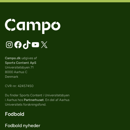
Campo.dk
udgives af
Sports Content ApS
Universitetsbyen 71
8000 Aarhus C
Denmark
CVR-nr: 42457450
Du finder Sports Content i Universitetsbyen
i Aarhus hos
Partnerhuset
. En del af Aarhus
Universitets forskningsfond.
Fodbold
Fodbold nyheder