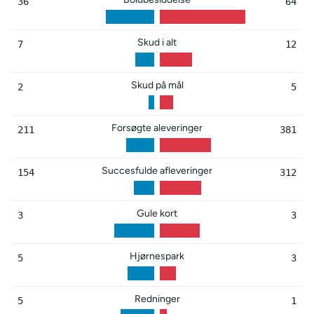
36
64
Skud i alt
7
12
Skud på mål
2
5
Forsøgte aleveringer
211
381
Succesfulde afleveringer
154
312
Gule kort
3
3
Hjørnespark
5
3
Redninger
5
1