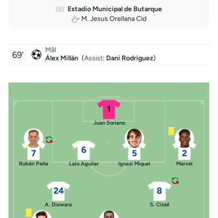
Estadio Municipal de Butarque
M. Jesus Orellana Cid
Mål
69'
Álex Millán
(
Assist
:
Dani Rodríguez
)
1
Juan Soriano
6
7
5
2
Rubén Peña
Lalo Aguilar
Ignasi Miquel
Marvel
24
8
A. Diawara
S. Cissé