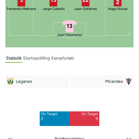
2
Fernando Medrano
Jorge Cabello
Juan Gutiérrez
Hugo Novoa
13
Juan Palomares
Statistik
Startopstilling
Kampforløb
Leganes
Mirandes
Off Target
Off Target
2
7
On Target
On Target
Blocked
Blocked
2
5
3
1
Boldbesiddelse