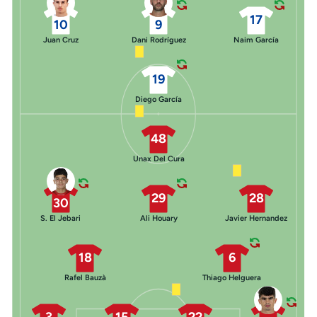
17
10
9
Juan Cruz
Dani Rodríguez
Naim García
19
Diego García
48
Unax Del Cura
29
28
30
S. El Jebari
Ali Houary
Javier Hernandez
18
6
Rafel Bauzà
Thiago Helguera
3
15
22