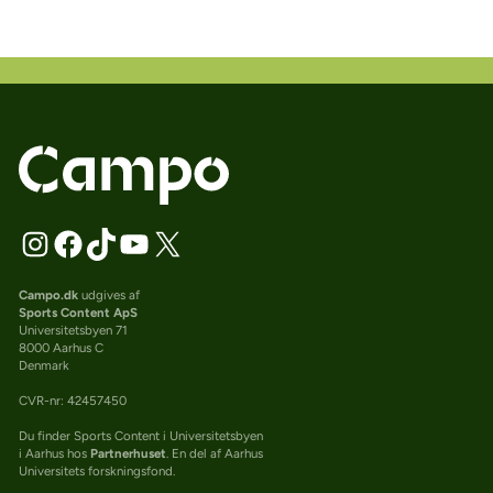
Campo.dk
udgives af
Sports Content ApS
Universitetsbyen 71
8000 Aarhus C
Denmark
CVR-nr: 42457450
Du finder Sports Content i Universitetsbyen
i Aarhus hos
Partnerhuset
. En del af Aarhus
Universitets forskningsfond.