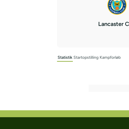
Lancaster C
Statistik
Startopstilling
Kampforløb