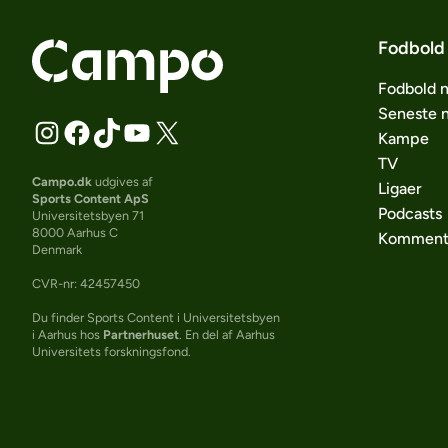
Fodbold
Fodbold 
Seneste 
Kampe
TV
Campo.dk
udgives af
Ligaer
Sports Content ApS
Podcasts
Universitetsbyen 71
8000 Aarhus C
Komment
Denmark
CVR-nr: 42457450
Du finder Sports Content i Universitetsbyen
i Aarhus hos
Partnerhuset
. En del af Aarhus
Universitets forskningsfond.