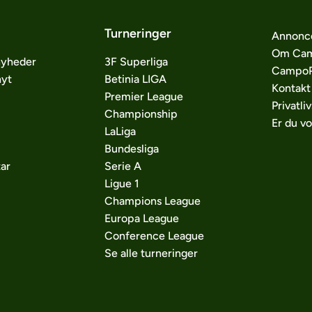
Turneringer
Annonc
Om Cam
nyheder
3F Superliga
CampoP
nyt
Betinia LIGA
Kontakt
Premier League
Privatliv
Championship
Er du v
LaLiga
Bundesliga
ar
Serie A
Ligue 1
Champions League
Europa League
Conference League
Se alle turneringer