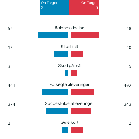
On Target
On Target
Blocked
Blocked
3
5
6
3
Boldbesiddelse
52
48
Skud i alt
12
10
Skud på mål
3
5
Forsøgte aleveringer
441
402
Succesfulde afleveringer
374
343
Gule kort
1
2