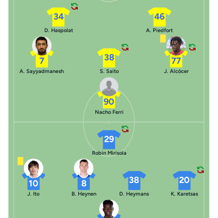
34
46
D. Haspolat
A. Piedfort
38
7
77
A. Sayyadmanesh
S. Saito
J. Alcócer
90
Nacho Ferri
29
Robin Mirisola
38
20
10
8
J. Ito
B. Heynen
D. Heymans
K. Karetsas