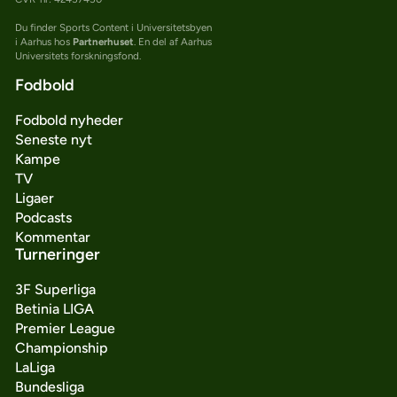
Du finder Sports Content i Universitetsbyen
i Aarhus hos
Partnerhuset
. En del af Aarhus
Universitets forskningsfond.
Fodbold
Fodbold nyheder
Seneste nyt
Kampe
TV
Ligaer
Podcasts
Kommentar
Turneringer
3F Superliga
Betinia LIGA
Premier League
Championship
LaLiga
Bundesliga