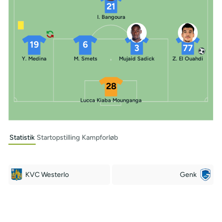
21
I. Bangoura
19
6
3
77
Y. Medina
M. Smets
Mujaid Sadick
Z. El Ouahdi
28
Lucca Kiaba Mounganga
Statistik
Startopstilling
Kampforløb
KVC Westerlo
Genk
Off Target
Off Target
3
5