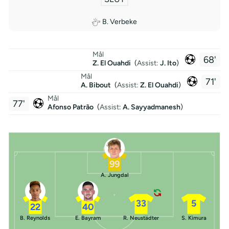
B. Verbeke
Mål
68'
Z. El Ouahdi
(
Assist:
J. Ito
)
Mål
71'
A. Bibout
(
Assist:
Z. El Ouahdi
)
Mål
77'
Afonso Patrão
(
Assist
:
A. Sayyadmanesh
)
99
A. Jungdal
33
5
22
40
B. Reynolds
E. Bayram
R. Neustädter
S. Kimura