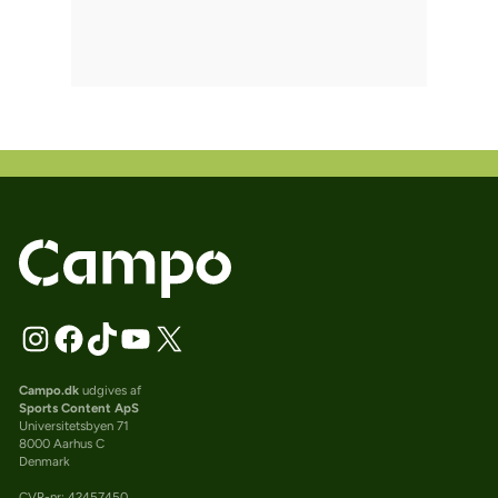
Campo.dk
udgives af
Sports Content ApS
Universitetsbyen 71
8000 Aarhus C
Denmark
CVR-nr: 42457450