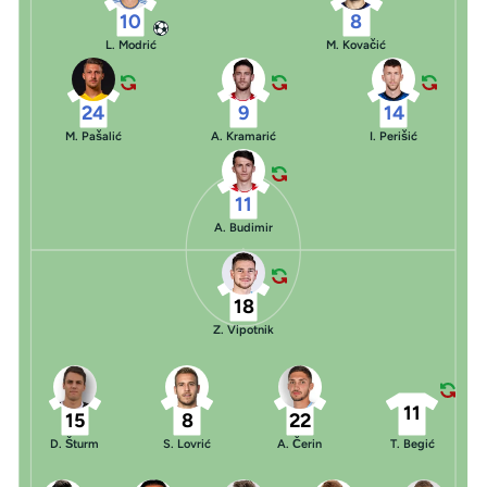
10
8
L. Modrić
M. Kovačić
24
9
14
M. Pašalić
A. Kramarić
I. Perišić
11
A. Budimir
18
Z. Vipotnik
11
15
8
22
D. Šturm
S. Lovrić
A. Čerin
T. Begić