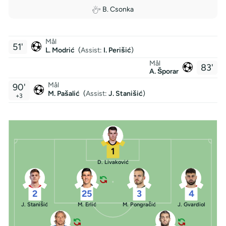
B. Csonka
Mål
51'
L. Modrić
(
Assist
:
I. Perišić
)
Mål
83'
A. Šporar
Mål
90'
M. Pašalić
(
Assist
:
J. Stanišić
)
+3
1
D. Livaković
2
25
3
4
J. Stanišić
M. Erlić
M. Pongračić
J. Gvardiol