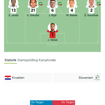
13
21
6
4
2
E. Janža
V. Drkušić
J. Bijol
M. Ratnik
Ž. Karničnik
1
J. Oblak
Statistik
Startopstilling
Kampforløb
Kroatien
Slovenien
Off Target
Off Target
8
9
On Target
On Target
Blocked
Blocked