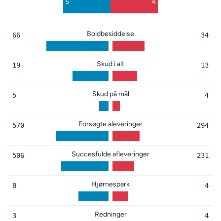
5
4
6
3
Boldbesiddelse
66
34
Skud i alt
19
13
Skud på mål
5
4
Forsøgte aleveringer
570
294
Succesfulde afleveringer
506
231
Hjørnespark
8
4
Redninger
3
4