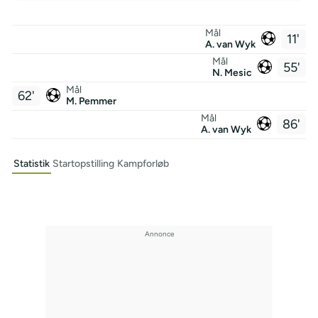
Mål
11'
A. van Wyk
Mål
55'
N. Mesic
Mål
62'
M. Pemmer
Mål
86'
A. van Wyk
Statistik
Startopstilling
Kampforløb